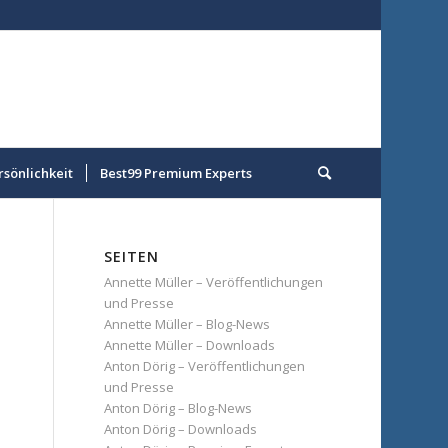
rsönlichkeit
Best99 Premium Experts
SEITEN
Annette Müller – Veröffentlichungen
und Presse
Annette Müller – Blog-News
Annette Müller – Downloads
Anton Dörig – Veröffentlichungen
und Presse
Anton Dörig – Blog-News
Anton Dörig – Downloads