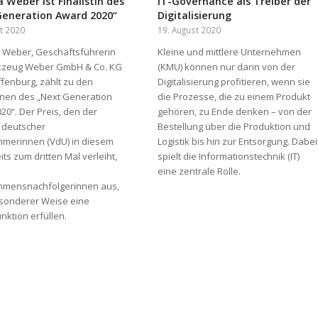
 Weber ist Finalistin des
IT-Governance als Treiber der
Generation Award 2020“
Digitalisierung
t 2020
19. August 2020
Weber, Geschäftsführerin
Kleine und mittlere Unternehmen
kzeug Weber GmbH & Co. KG
(KMU) können nur dann von der
ffenburg, zählt zu den
Digitalisierung profitieren, wenn sie
innen des „Next Generation
die Prozesse, die zu einem Produkt
20“. Der Preis, den der
gehören, zu Ende denken – von der
 deutscher
Bestellung über die Produktion und
merinnen (VdU) in diesem
Logistik bis hin zur Entsorgung. Dabei
its zum dritten Mal verleiht,
spielt die Informationstechnik (IT)
eine zentrale Rolle.
hmensnachfolgerinnen aus,
esonderer Weise eine
nktion erfüllen.