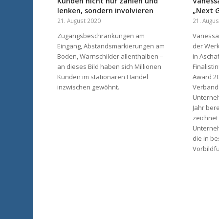
Kunden nicht nur zählen und
Vanessa
lenken, sondern involvieren
„Next 
21. August 2020
21. Augus
Zugangsbeschränkungen am
Vanessa 
Eingang, Abstandsmarkierungen am
der Wer
Boden, Warnschilder allenthalben –
in Ascha
an dieses Bild haben sich Millionen
Finalist
Kunden im stationären Handel
Award 20
inzwischen gewöhnt.
Verband
Unterneh
Jahr bere
zeichnet
Unterne
die in b
Vorbildfu