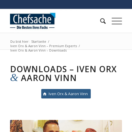
Du bist hier:
Startseite
/
Iven Orx & Aaron Vinn – Premium Experts
/
Iven Orx & Aaron Vinn – Downloads
DOWNLOADS – IVEN ORX
&
AARON VINN
Iven Orx & Aaron Vinn