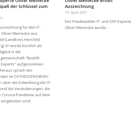
Experte Oliver Meinecke
Oliver Meinecke erhält
 Spaß der Schlüssel zum
Auszeichnung
15. April 2021
21
Der Friedewalder IT- und SAP-Expert
szeichnung für den IT-
Oliver Meinecke wurde…
 Oliver Meinecke aus
ld (Landkreis Hersfeld-
). Er wurde kürzlich als
glied in die
gemeinschaft "Best99
 Experts" aufgenommen.
hinaus sprach der
nvater im OSTHESSEN|NEWS-
 über die Entwicklung der IT-
und die Veränderungen, die
ie Corona-Pandemie auf dem
 eingetreten sind.