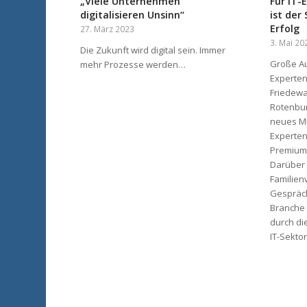
„Viele Unternehmen
Für IT-
digitalisieren Unsinn“
ist der
Erfolg
27. März 2023
3. Mai 20
Die Zukunft wird digital sein. Immer
Große Au
mehr Prozesse werden…
Experten
Friedewa
Rotenburg
neues Mit
Experten
Premium
Darüber 
Familie
Gespräch
Branche 
durch d
IT-Sektor