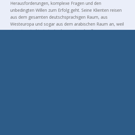
Herausforderungen, komplexe Fragen und den
unbedingten Willen zum Erfolg geht. Seine Klienten reisen
aus dem gesamten deutschsprachigen Raum, aus
Westeuropa und sogar aus dem arabischen Raum an, weil
sie seine strukturierte Analyse, sein schnelles
systemisches Verständnis, sein breites Methoden- und
Interventions-Know-how sowie sein direktes und ehrliches
Feedback zu schätzen wissen. Ray Popoola hilft, sich zu
fokussieren, dringt tief in die Persönlichkeit ein und sorgt
für starke und nachhaltige Veränderungen. Er macht es
möglich, von Zielen und Ergebnissen nicht nur zu träumen,
sondern sie auch wirklich im Alltag zu erreichen und sich
mit aller Kraft und Motivation tagtäglich für sie
einzusetzen. Er überzeugt durch menschliche Nähe und
Empathie ebenso wie durch klare Ansagen und einen
schonungslosen Blick nach innen und aussen. Er baut auf
und erklärt, pointiert und strukturiert, versteht und
verändert Perspektiven. Dabei verlangt er, dass
eingegangene Selbstverpflichtungen auch eingehalten
werden, damit der gewünschte persönliche emotionale