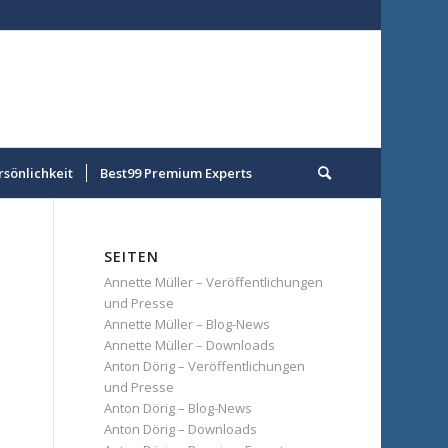
rsönlichkeit
Best99 Premium Experts
SEITEN
Annette Müller – Veröffentlichungen
und Presse
Annette Müller – Blog-News
Annette Müller – Downloads
Anton Dörig – Veröffentlichungen
und Presse
Anton Dörig – Blog-News
Anton Dörig – Downloads