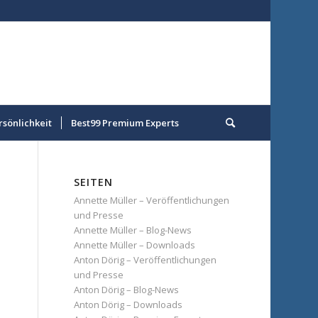
rsönlichkeit
Best99 Premium Experts
SEITEN
Annette Müller – Veröffentlichungen
und Presse
Annette Müller – Blog-News
Annette Müller – Downloads
Anton Dörig – Veröffentlichungen
und Presse
Anton Dörig – Blog-News
Anton Dörig – Downloads