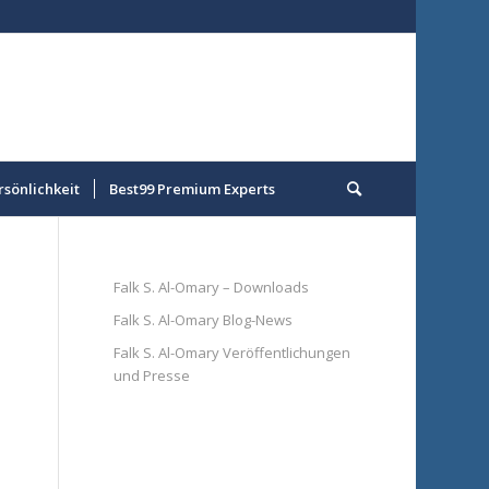
rsönlichkeit
Best99 Premium Experts
Falk S. Al-Omary – Downloads
Falk S. Al-Omary Blog-News
Falk S. Al-Omary Veröffentlichungen
und Presse