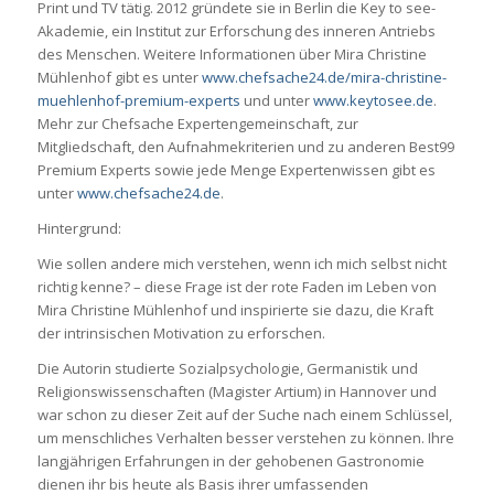
Print und TV tätig. 2012 gründete sie in Berlin die Key to see-
Akademie, ein Institut zur Erforschung des inneren Antriebs
des Menschen. Weitere Informationen über Mira Christine
Mühlenhof gibt es unter
www.chefsache24.de/mira-christine-
muehlenhof-premium-experts
und unter
www.keytosee.de
.
Mehr zur Chefsache Expertengemeinschaft, zur
Mitgliedschaft, den Aufnahmekriterien und zu anderen Best99
Premium Experts sowie jede Menge Expertenwissen gibt es
unter
www.chefsache24.de
.
Hintergrund:
Wie sollen andere mich verstehen, wenn ich mich selbst nicht
richtig kenne? – diese Frage ist der rote Faden im Leben von
Mira Christine Mühlenhof und inspirierte sie dazu, die Kraft
der intrinsischen Motivation zu erforschen.
Die Autorin studierte Sozialpsychologie, Germanistik und
Religionswissenschaften (Magister Artium) in Hannover und
war schon zu dieser Zeit auf der Suche nach einem Schlüssel,
um menschliches Verhalten besser verstehen zu können. Ihre
langjährigen Erfahrungen in der gehobenen Gastronomie
dienen ihr bis heute als Basis ihrer umfassenden