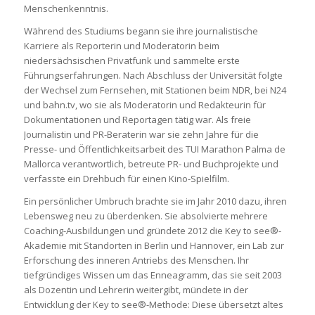
Menschenkenntnis.
Während des Studiums begann sie ihre journalistische
Karriere als Reporterin und Moderatorin beim
niedersächsischen Privatfunk und sammelte erste
Führungserfahrungen. Nach Abschluss der Universität folgte
der Wechsel zum Fernsehen, mit Stationen beim NDR, bei N24
und bahn.tv, wo sie als Moderatorin und Redakteurin für
Dokumentationen und Reportagen tätig war. Als freie
Journalistin und PR-Beraterin war sie zehn Jahre für die
Presse- und Öffentlichkeitsarbeit des TUI Marathon Palma de
Mallorca verantwortlich, betreute PR- und Buchprojekte und
verfasste ein Drehbuch für einen Kino-Spielfilm.
Ein persönlicher Umbruch brachte sie im Jahr 2010 dazu, ihren
Lebensweg neu zu überdenken. Sie absolvierte mehrere
Coaching-Ausbildungen und gründete 2012 die Key to see®-
Akademie mit Standorten in Berlin und Hannover, ein Lab zur
Erforschung des inneren Antriebs des Menschen. Ihr
tiefgründiges Wissen um das Enneagramm, das sie seit 2003
als Dozentin und Lehrerin weitergibt, mündete in der
Entwicklung der Key to see®-Methode: Diese übersetzt altes