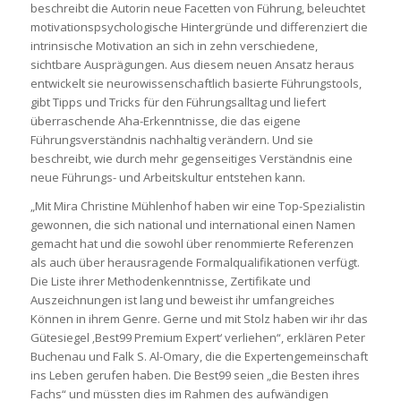
beschreibt die Autorin neue Facetten von Führung, beleuchtet
motivationspsychologische Hintergründe und differenziert die
intrinsische Motivation an sich in zehn verschiedene,
sichtbare Ausprägungen. Aus diesem neuen Ansatz heraus
entwickelt sie neurowissenschaftlich basierte Führungstools,
gibt Tipps und Tricks für den Führungsalltag und liefert
überraschende Aha-Erkenntnisse, die das eigene
Führungsverständnis nachhaltig verändern. Und sie
beschreibt, wie durch mehr gegenseitiges Verständnis eine
neue Führungs- und Arbeitskultur entstehen kann.
„Mit Mira Christine Mühlenhof haben wir eine Top-Spezialistin
gewonnen, die sich national und international einen Namen
gemacht hat und die sowohl über renommierte Referenzen
als auch über herausragende Formalqualifikationen verfügt.
Die Liste ihrer Methodenkenntnisse, Zertifikate und
Auszeichnungen ist lang und beweist ihr umfangreiches
Können in ihrem Genre. Gerne und mit Stolz haben wir ihr das
Gütesiegel ‚Best99 Premium Expert‘ verliehen“, erklären Peter
Buchenau und Falk S. Al-Omary, die die Expertengemeinschaft
ins Leben gerufen haben. Die Best99 seien „die Besten ihres
Fachs“ und müssten dies im Rahmen des aufwändigen