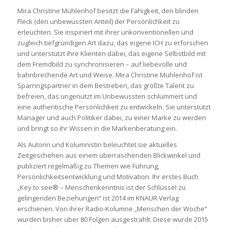
Mira Christine Mühlenhof besitzt die Fähigkeit, den blinden
Fleck (den unbewussten Anteil) der Persönlichkeit zu
erleuchten. Sie inspiriert mit ihrer unkonventionellen und
zugleich tiefgründigen Art dazu, das eigene ICH zu erforschen
und unterstützt ihre Klienten dabei, das eigene Selbstbild mit
dem Fremdbild zu synchronisieren – auf liebevolle und
bahnbrechende Art und Weise. Mira Christine Mühlenhof ist
Sparringspartner in dem Bestreben, das größte Talent zu
befreien, das ungenutzt im Unbewussten schlummert und
eine authentische Persönlichkeit zu entwickeln. Sie unterstützt
Manager und auch Politiker dabei, zu einer Marke zu werden
und bringt so ihr Wissen in die Markenberatung ein.
Als Autorin und Kolumnistin beleuchtet sie aktuelles
Zeitgeschehen aus einem überraschenden Blickwinkel und
publiziert regelmäßig zu Themen wie Führung,
Persönlichkeitsentwicklung und Motivation. Ihr erstes Buch
„Key to see® – Menschenkenntnis ist der Schlüssel zu
gelingenden Beziehungen“ ist 2014 im KNAUR Verlag
erschienen. Von ihrer Radio-Kolumne „Menschen der Woche“
wurden bisher über 80 Folgen ausgestrahlt. Diese wurde 2015