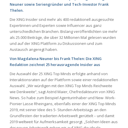
Neuner sowie Seriengründer und Tech-Investor Frank
Thelen.
Die XING Insider sind mehr als 400 redaktionell ausgesuchte
Expertinnen und Experten sowie Influencer aus ganz
unterschiedlichen Branchen. Bislang veröffentlichten sie mehr
als 25.000 Beiträge, die über 32 Millionen Mal gelesen wurden
und auf der XING Plattform zu Diskussionen und zum
Austausch angeregt haben.
Von Magdalena Neuner bis Frank Thelen: Die XING
Redaktion zeichnet 25 herausragende Insider aus
Die Auswahl der 25 XING Top Minds erfolgte anhand von
Interaktionsraten auf der Plattform sowie einer redaktionellen
Auswahl. „Wir würdigen mit den XING Top Minds Reichweite
wie Denkweite“, sagt Astrid Maier, Chefredakteurin von XING
News. So habe zum Beispiel Agenturinhaber und New- Work-
Pionier Lasse Rheingans, ebenfalls einer der XING Top Minds
2019, mit seiner Idee des 5- Stunden-Arbeitstags an den
Grundfesten der tradierten Arbeitswelt gerüttelt – und damit
2019 weltweit für Aufmerksamkeit gesorgt. „Solchen Ideen aus
der neuen Arbeitswelt geben wir auf XING die ideale