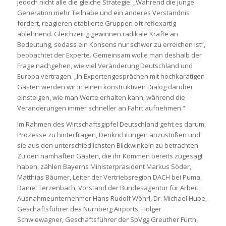
jedoch nicht alle die gleiche Strategie: „Während die junge
Generation mehr Teilhabe und ein anderes Verständnis
fordert, reagieren etablierte Gruppen oft reflexartig
ablehnend. Gleichzeitig gewinnen radikale Kräfte an
Bedeutung, sodass ein Konsens nur schwer zu erreichen ist“,
beobachtet der Experte. Gemeinsam wolle man deshalb der
Frage nachgehen, wie viel Veränderung Deutschland und
Europa vertragen. „In Expertengesprächen mit hochkarätigen
Gästen werden wir in einen konstruktiven Dialog darüber
einsteigen, wie man Werte erhalten kann, während die
Veränderungen immer schneller an Fahrt aufnehmen.“
Im Rahmen des Wirtschaftsgipfel Deutschland geht es darum,
Prozesse zu hinterfragen, Denkrichtungen anzustoßen und
sie aus den unterschiedlichsten Blickwinkeln zu betrachten.
Zu den namhaften Gästen, die ihr Kommen bereits zugesagt
haben, zählen Bayerns Ministerpräsident Markus Söder,
Matthias Bäumer, Leiter der Vertriebsregion DACH bei Puma,
Daniel Terzenbach, Vorstand der Bundesagentur für Arbeit,
Ausnahmeunternehmer Hans Rudolf Wöhrl, Dr. Michael Hupe,
Geschäftsführer des Nürnberg Airports, Holger
Schwiewagner, Geschäftsführer der SpVgg Greuther Fürth,