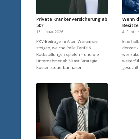
Private Krankenversicherung ab
Wenn d
50?
Besitze
15. Januar 2026
4. Septe
PKV-Beiträge im Alter: Warum sie
Eine hal
steigen, welche Rolle Tarife &
derzeit 
Rückstellungen spielen – und wie
wer zukü
Unternehmer ab 50 mit Strategie
weiterfü
Kosten steuerbar halten.
gesucht!