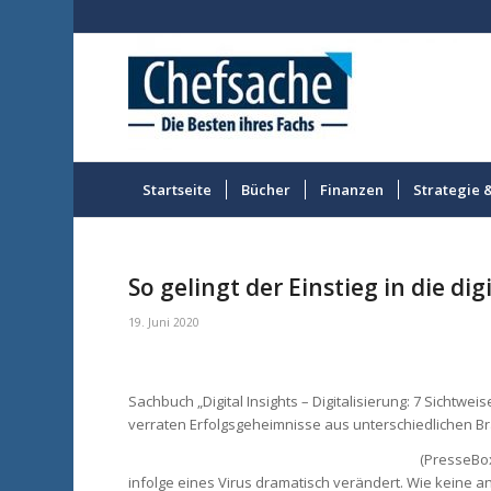
Startseite
Bücher
Finanzen
Strategie 
So gelingt der Einstieg in die di
19. Juni 2020
Sachbuch „Digital Insights – Digitalisierung: 7 Sichtwe
verraten Erfolgsgeheimnisse aus unterschiedlichen B
(PresseBox
infolge eines Virus dramatisch verändert. Wie keine a