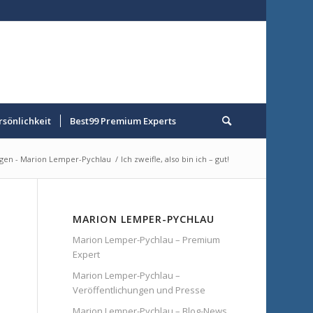
rsönlichkeit
Best99 Premium Experts
ngen - Marion Lemper-Pychlau
/
Ich zweifle, also bin ich – gut!
MARION LEMPER-PYCHLAU
Marion Lemper-Pychlau – Premium
Expert
Marion Lemper-Pychlau –
Veröffentlichungen und Presse
Marion Lemper-Pychlau – Blog-News