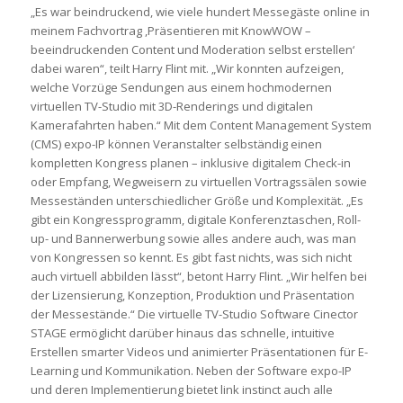
„Es war beindruckend, wie viele hundert Messegäste online in
meinem Fachvortrag ,Präsentieren mit KnowWOW –
beeindruckenden Content und Moderation selbst erstellen‘
dabei waren“, teilt Harry Flint mit. „Wir konnten aufzeigen,
welche Vorzüge Sendungen aus einem hochmodernen
virtuellen TV-Studio mit 3D-Renderings und digitalen
Kamerafahrten haben.“ Mit dem Content Management System
(CMS) expo-IP können Veranstalter selbständig einen
kompletten Kongress planen – inklusive digitalem Check-in
oder Empfang, Wegweisern zu virtuellen Vortragssälen sowie
Messeständen unterschiedlicher Größe und Komplexität. „Es
gibt ein Kongressprogramm, digitale Konferenztaschen, Roll-
up- und Bannerwerbung sowie alles andere auch, was man
von Kongressen so kennt. Es gibt fast nichts, was sich nicht
auch virtuell abbilden lässt“, betont Harry Flint. „Wir helfen bei
der Lizensierung, Konzeption, Produktion und Präsentation
der Messestände.“ Die virtuelle TV-Studio Software Cinector
STAGE ermöglicht darüber hinaus das schnelle, intuitive
Erstellen smarter Videos und animierter Präsentationen für E-
Learning und Kommunikation. Neben der Software expo-IP
und deren Implementierung bietet link instinct auch alle