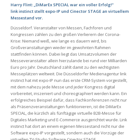
Harry Flint: „DiMarEx SPECIAL war ein voller Erfolg!“
link instinct stellt expo-IP und Cinector STAGE an virtuellem
Messestand vor.
Düsseldorf. Veranstalter von Messen, Fachforen und
Kongressen zählen zu den großen Verlierern der Corona-
Krise: Niemand weiß, wie lange es dauern wird, bis
Großveranstaltungen wieder im gewohnten Rahmen
stattfinden können. Dabei liegt das Umsatzvolumen der
Messeveranstalter allein hierzulande bei rund vier Milliarden
Euro pro Jahr. Deutschland zählt damit zu den wichtigsten
Messeplätzen weltweit. Die Düsseldorfer Medienagentur link
instinct hat mit expo-IP nun das erste CRM-System vorgestellt,
mit dem nahezu jede Messe und jeder Kongress digital
vorbereitet, inszeniert und choreographiert werden kann. Ein
erfolgreiches Beispiel dafür, dass Fachkonferenzen nicht nur
als Präsenzveranstaltungen funktionieren, ist die DiMarEx
SPECIAL, die kürzlich als fünftägige virtuelle B2B-Messe für
Digitales Marketing und E-Commerce ausgerichtet wurde. Link
instinct hat dort an einem eigenen Messestand nicht nur die
Software expo-IP vorgestellt, sondern auch die Vorzüge der
virtuellen TV-Studio Software Cinector STAGE.