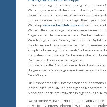
In der in Dormagen bei Köln ansässigen Habermann-
Werbung, gegenständliche Kommunikation, eCommerc
Habermann-Gruppe ist die habermann hoch zwei gmbh
innovativsten im deutschsprachigen Raum gehört. Ne
Webshop
www.werbemittelkontor.com
setzt das rund
Werbemittelentwicklungen, die in einer eigenen Prod
Gegensatz zu den meisten anderen Werbemittelvertrie
Veredelung mit Stick, Gravur, Tampondruck, Digitaldru
Handarbeit und damit maximal flexibel und maximal in
komplette Lagerung, On-Demand-Produktion sowie die Ju
Kompetenz durch mobile Produktionseinheiten, die die
Rahmen von Kongressen ermöglichen.
Ein zweiter großer Geschäftsbereich sind Webshops, 
die gesamte Lieferkette gesteuert werden kann – kunde
Retail-Shops.
Die Besonderheit der Unternehmen der Habermann-Gru
individueller Produkte in einer eigenen Marktforschun
Marktreife konzipiert – teilweise in eigener Regie, te
Das visionäre Management der Habermann-Gruppe, zu
sowie Joint-Ventures gehören, besteht aus den Brüd