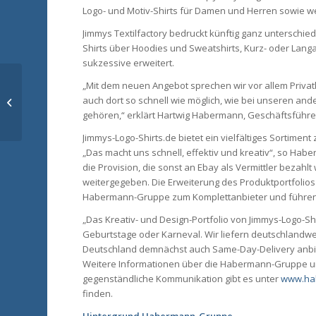
Logo- und Motiv-Shirts für Damen und Herren sowie we
Jimmys Textilfactory bedruckt künftig ganz unterschied
Shirts über Hoodies und Sweatshirts, Kurz- oder Lan
sukzessive erweitert.
Peter Buchenau: ein
„Mit dem neuen Angebot sprechen wir vor allem Privat
Gespräch über
auch dort so schnell wie möglich, wie bei unseren an
Menschlichkeit im
gehören,“ erklärt Hartwig Habermann, Geschäftsfüh
Zeitalter der Digital...
Jimmys-Logo-Shirts.de bietet ein vielfältiges Sortimen
„Das macht uns schnell, effektiv und kreativ“, so Hab
die Provision, die sonst an Ebay als Vermittler bezah
weitergegeben. Die Erweiterung des Produktportfolios 
Habermann-Gruppe zum Komplettanbieter und führe
„Das Kreativ- und Design-Portfolio von Jimmys-Logo-Sh
Geburtstage oder Karneval. Wir liefern deutschlandwe
Deutschland demnächst auch Same-Day-Delivery anbi
Weitere Informationen über die Habermann-Gruppe u
gegenständliche Kommunikation gibt es unter
www.ha
finden.
Hintergrund Habermann-Gruppe