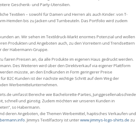
itere Geschenk- und Party-Utensilien.
liche Textilien – sowohl für Damen und Herren als auch Kinder: von T-
garm-Hemden bis zu Jacken und Turnbeuteln. Das Portfolio wird zudem
kunden an. Wir sehen im Textildruck-Markt enormes Potenzial und wollen
deren Produkten und Angeboten auch, zu den Vorreitern und Trendsettern
rer der Habermann-Gruppe.
t zu fairen Preisen an, da alle Produkte im eigenen Haus gedruckt werden.
ermann. Des Weiteren wird über den Direktverkauf via eigener Plattform
lt werden müsste, an den Endkunden in Form geringerer Preise
für B2C-Kunden ist der nächste wichtige Schritt auf dem Weg der
nden Werbemittelunternehmen.
irts.de umfasst Bereiche wie Bachelorette-Parties, Junggesellenabschiede
it, schnell und günstig. Zudem möchten wir unseren Kunden in
eten“, so Habermann.
nd deren Angeboten, die Themen Werbemittel, haptisches Verkaufen un
bermann.info
. Jimmys Textilfactory ist unter
www.jimmys-logo-shirts.de
zu