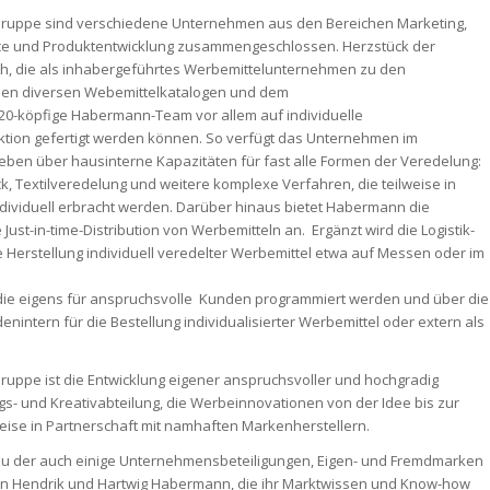
Gruppe sind verschiedene Unternehmen aus den Bereichen Marketing,
e und Produktentwicklung zusammengeschlossen. Herzstück der
, die als inhabergeführtes Werbemittelunternehmen zu den
ben diversen Webemittelkatalogen und dem
 20-köpfige Habermann-Team vor allem auf individuelle
uktion gefertigt werden können. So verfügt das Unternehmen im
ben über hausinterne Kapazitäten für fast alle Formen der Veredelung:
ck, Textilveredelung und weitere komplexe Verfahren, die teilweise in
dividuell erbracht werden. Darüber hinaus bietet Habermann die
st-in-time-Distribution von Werbemitteln an. Ergänzt wird die Logistik-
 Herstellung individuell veredelter Werbemittel etwa auf Messen oder im
die eigens für anspruchsvolle Kunden programmiert werden und über die
nintern für die Bestellung individualisierter Werbemittel oder extern als
ppe ist die Entwicklung eigener anspruchsvoller und hochgradig
gs- und Kreativabteilung, die Werbeinnovationen von der Idee bis zur
ilweise in Partnerschaft mit namhaften Markenherstellern.
 der auch einige Unternehmensbeteiligungen, Eigen- und Fremdmarken
ern Hendrik und Hartwig Habermann, die ihr Marktwissen und Know-how