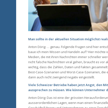
Man sollte in der aktuellen Situation möglichst reali
Anton Dörig: … genau. Folgende Fragen sind hier ent
baue ich mein Wissen und Handeln auf? Hier möchte i
Medien, die mit ihren Nachrichten immer schneller werd
nicht falsche Nachrichten viral gehen, braucht es vor a
wichtig, dass die Zahlen, Daten und Fakten gesammel
Best-Case-Szenarien und Worst-Case-Szenarien, die e
dann auch nicht zwingend negativ eingestellt.
Viele Schweizer Betriebe haben jetzt Angst, den M
aussprechen zu müssen. Wie können Unternehmer d
Anton Dörig: Das ist eine der grössten Herausforder
ausserordentlichen Lagen, wenn man einen finanziellen
Geschäftsführern und Unternehmern zu einer Torschl