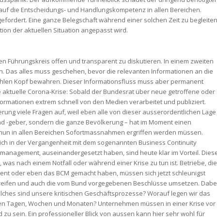
 auf die Entscheidungs- und Handlungskompetenz in allen Bereichen.
efordert. Eine ganze Belegschaft während einer solchen Zeit zu begleite
ion der aktuellen Situation angepasst wird.
sten Führungskreis offen und transparent zu diskutieren. In einem zweiten
den. Das alles muss geschehen, bevor die relevanten Informationen an die
hlen Kopf bewahren. Dieser Informationsfluss muss aber permanent
 aktuelle Corona-Krise: Sobald der Bundesrat über neue getroffene oder
rmationen extrem schnell von den Medien verarbeitet und publiziert.
erung viele Fragen auf, weil eben alle von dieser ausserordentlichen Lage
und -geber, sondern die ganze Bevölkerung – hat im Moment einen
 nun in allen Bereichen Sofortmassnahmen ergriffen werden müssen.
ch in der Vergangenheit mit dem sogenannten Business Continuity
management, auseinandergesetzt haben, sind heute klar im Vorteil. Dies
 was nach einem Notfall oder während einer Krise zu tun ist. Betriebe, di
ent oder eben das BCM gemacht haben, müssen sich jetzt schleunigst
reifen und auch die vom Bund vorgegebenen Beschlüsse umsetzen. Dabe
elches sind unsere kritischen Geschäftsprozesse? Worauf legen wir das
n Tagen, Wochen und Monaten? Unternehmen müssen in einer Krise vor
 zu sein. Ein professioneller Blick von aussen kann hier sehr wohl für