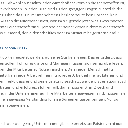
 – obwohl so ziemlich jeder Wirtschaftssektor von dieser betroffen ist,
it vorhanden. In jeder Krise sind zu den gängigen Fragen zusätzlich drei
ng. Ohne das Tun im Untenehmen überlebt heute kein Prozess, kein
 wissen die Mitarbeiter nicht, warum sie gerade jetzt, wozu was machen
a Leidenschaft hinzu: Jemand der seiner Arbeit nicht mit Leidenschaft
, wie jemand, der leidenschaftlich oder im Minimum begeisternd dafür
n Corona-Krise?
eit dort eingesetzt werden, wo seine Stärken liegen. Das erfordert, dass
uen sollen. Führungskräfte und Manager müssen sich genau überlegen,
ärken der Mitarbeiter zu Nutzen machen. Denn jeder Mensch hat für
 jetzt kann jede Arbeitnehmerin und jeder Arbeitnehmer aufstehen und
ter merkt, dass er und seine Leistung geschätzt werden, ist er automatisch
bauen und erfolgreich führen will, dann muss er Sinn, Zweck und
se, in der Unternehmer auf ihre Mitarbeiter angewiesen sind, müssen sie
h ein gewisses Verständnis für ihre Sorgen entgegenbringen. Nur so
Sinn abgewinnen.
eit schweizweit genug Unternehmen gibt, die bereits am Existenzminimum