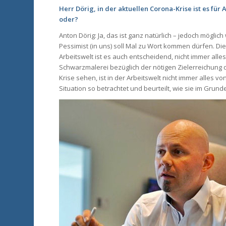
Herr Dörig, in der aktuellen Corona-Krise ist es fü
oder?
Anton Dörig: Ja, das ist ganz natürlich – jedoch möglich
Pessimist (in uns) soll Mal zu Wort kommen dürfen. D
Arbeitswelt ist es auch entscheidend, nicht immer alle
Schwarzmalerei bezüglich der nötigen Zielerreichung 
Krise sehen, ist in der Arbeitswelt nicht immer alles v
Situation so betrachtet und beurteilt, wie sie im Grunde