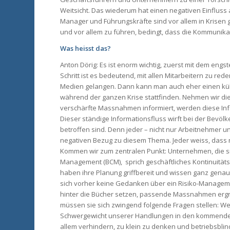
Weitsicht. Das wiederum hat einen negativen Einfluss
Manager und Führungskräfte sind vor allem in Krisen g
und vor allem zu führen, bedingt, dass die Kommunikat
Was heisst das?
Anton Dörig: Es ist enorm wichtig, zuerst mit dem eng
Schritt ist es bedeutend, mit allen Mitarbeitern zu re
Medien gelangen. Dann kann man auch eher einen kü
während der ganzen Krise stattfinden. Nehmen wir die
verschärfte Massnahmen informiert, werden diese Info
Dieser ständige Informationsfluss wirft bei der Bevölk
betroffen sind. Denn jeder – nicht nur Arbeitnehmer 
negativen Bezug zu diesem Thema. Jeder weiss, dass
Kommen wir zum zentralen Punkt: Unternehmen, die si
Management (BCM), sprich geschäftliches Kontinuitäts
haben ihre Planung griffbereit und wissen ganz genau,
sich vorher keine Gedanken über ein Risiko-Managem
hinter die Bücher setzen, passende Massnahmen erg
müssen sie sich zwingend folgende Fragen stellen: W
Schwergewicht unserer Handlungen in den kommende
allem verhindern, zu klein zu denken und betriebsblind