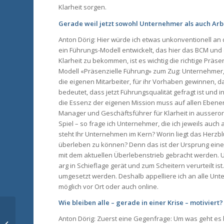
Klarheit sorgen.
Gerade weil jetzt sowohl Unternehmer als auch Arb
Anton Dörig: Hier würde ich etwas unkonventionell an
ein Führungs-Modell entwickelt, das hier das BCM un
Klarheit zu bekommen, ist es wichtig die richtige Prä
Modell «Präsenzielle Führung» zum Zug: Unternehmer
die eigenen Mitarbeiter, für ihr Vorhaben gewinnen, d
bedeutet, dass jetzt Führungsqualität gefragt ist und 
die Essenz der eigenen Mission muss auf allen Ebenen
Manager und Geschäftsführer für Klarheit in aussero
Spiel – so frage ich Unternehmer, die ich jeweils auc
steht Ihr Unternehmen im Kern? Worin liegt das Herzbl
überleben zu können? Denn das ist der Ursprung eine
mit dem aktuellen Überlebenstrieb gebracht werden. 
arg in Schieflage gerät und zum Scheitern verurteilt i
umgesetzt werden. Deshalb appelliere ich an alle Unte
möglich vor Ort oder auch online.
Wie bleiben alle – gerade in einer Krise – motiviert?
NUTZEN
Anton Dörig: Zuerst eine Gegenfrage: Um was geht es be
SCHNITTSTELLEN-