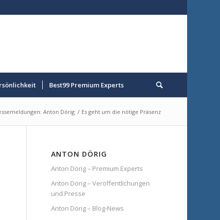
rsönlichkeit
Best99 Premium Experts
essemeldungen: Anton Dörig
/
Es geht um die nötige Präsenz
ANTON DÖRIG
Anton Dörig – Premium Experts
Anton Dörig – Veröffentlichungen
und Presse
Anton Dörig – Blog-News