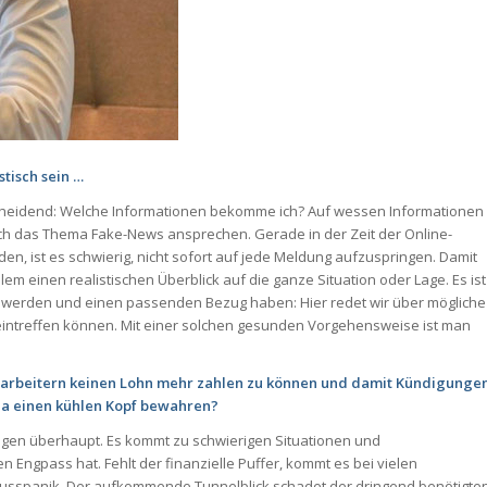
stisch sein …
scheidend: Welche Informationen bekomme ich? Auf wessen Informationen
ch das Thema Fake-News ansprechen. Gerade in der Zeit der Online-
en, ist es schwierig, nicht sofort auf jede Meldung aufzuspringen. Damit
llem einen realistischen Überblick auf die ganze Situation oder Lage. Es ist
t werden und einen passenden Bezug haben: Hier redet wir über mögliche
intreffen können. Mit einer solchen gesunden Vorgehensweise ist man
itarbeitern keinen Lohn mehr zahlen zu können und damit Kündigunge
a einen kühlen Kopf bewahren?
ungen überhaupt. Es kommt zu schwierigen Situationen und
 Engpass hat. Fehlt der finanzielle Puffer, kommt es bei vielen
usspanik. Der aufkommende Tunnelblick schadet der dringend benötigte