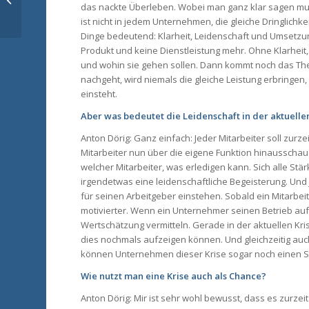
das nackte Überleben. Wobei man ganz klar sagen muss
MANAGEMENT – WIE
ist nicht in jedem Unternehmen, die gleiche Dringlichke
DIGITALISIERUNG UND
Dinge bedeutend: Klarheit, Leidenschaft und Umsetzu
CORONA HELFEN ...
Produkt und keine Dienstleistung mehr. Ohne Klarheit,
und wohin sie gehen sollen. Dann kommt noch das Them
nachgeht, wird niemals die gleiche Leistung erbringen
einsteht.
Aber was bedeutet die Leidenschaft in der aktuelle
Anton Dörig: Ganz einfach: Jeder Mitarbeiter soll zurz
Mitarbeiter nun über die eigene Funktion hinausscha
welcher Mitarbeiter, was erledigen kann. Sich alle St
irgendetwas eine leidenschaftliche Begeisterung. Und
für seinen Arbeitgeber einstehen. Sobald ein Mitarbei
motivierter. Wenn ein Unternehmer seinen Betrieb auf
Wertschätzung vermitteln. Gerade in der aktuellen Kri
dies nochmals aufzeigen können. Und gleichzeitig auc
können Unternehmen dieser Krise sogar noch einen 
Wie nutzt man eine Krise auch als Chance?
Anton Dörig: Mir ist sehr wohl bewusst, dass es zurz