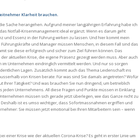
eitnehmer Klarheit brauchen.
 die Sache herangehen. Aufgrund meiner langjährigen Erfahrung habe ich
d das Notfall-Krisenmanagement ideal ergänzt. Wenn es darum geht
senz und Essenz in der Führung wirken zu lassen. Und hier kommt mein
, Führungskräfte und Manager müssen Menschen, in diesem Fall sind das
amit sie diese erfolgreich und sicher zum Ziel führen können. Das
in der aktuellen Krise, die eigene Präsenz gezeigt werden muss. Aber auch
 im Unternehmen eindringlich vermittelt werden. Und nur so sorgen
rdentlichen Lagen. Zusätzlich kommt auch das Thema Leidenschaft ins
h ausserhalb von Krisen berate: Für was sind Sie damals angetreten? Wofür
ut Ihrer Tätigkeit? Und was brauchen Sie nun dringend, um betrieblich
s jeden Unternehmens. All diese Fragen und Punkte müssen in Einklang
Unternehmen müssen sich gerade jetzt überlegen, wie das Ganze nicht zu
st. Deshalb ist es umso wichtiger, dass Sofortmassnahmen ergriffen und
rnehmer: Sie müssen jetzt emotional bei Ihren Mitarbeitern sein – wenn
i einer Krise wie der aktuellen Corona-Krise? Es geht in erster Linie um