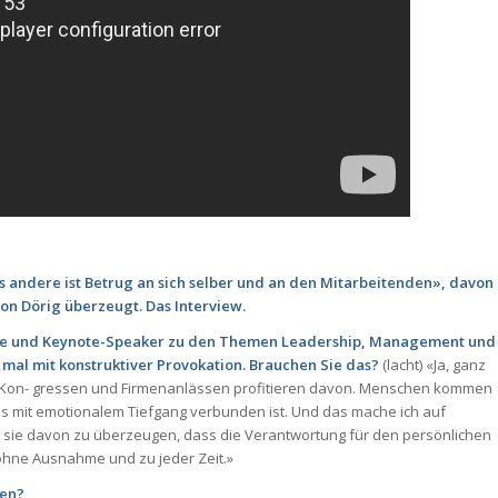
s andere ist Betrug an sich selber und an den Mitarbeitenden», davon
n Dörig überzeugt. Das Interview.
perte und Keynote-Speaker zu den Themen Leadership, Management und
 mal mit konstruktiver Provokation. Brauchen Sie das?
(lacht) «Ja, ganz
, Kon- gressen und Firmenanlässen profitieren davon. Menschen kommen
 mit emotionalem Tiefgang verbunden ist. Und das mache ich auf
n, sie davon zu überzeugen, dass die Verantwortung für den persönlichen
 ohne Ausnahme und zu jeder Zeit.»
hen?