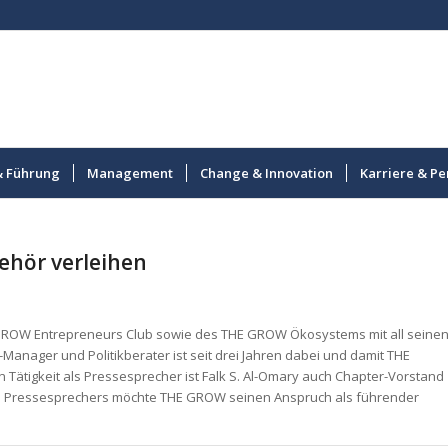
& Führung
Management
Change & Innovation
Karriere & Pe
hör verleihen
 GROW Entrepreneurs Club sowie des THE GROW Ökosystems mit all seine
anager und Politikberater ist seit drei Jahren dabei und damit THE
Tätigkeit als Pressesprecher ist Falk S. Al-Omary auch Chapter-Vorstand
s Pressesprechers möchte THE GROW seinen Anspruch als führender