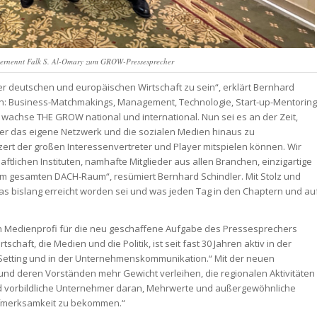
) ernennt Falk S. Al-Omary zum GROW-Pressesprecher
 deutschen und europäischen Wirtschaft zu sein“, erklärt Bernhard
chen: Business-Matchmakings, Management, Technologie, Start-up-Mentoring
 wachse THE GROW national und international. Nun sei es an der Zeit,
er das eigene Netzwerk und die sozialen Medien hinaus zu
nzert der großen Interessenvertreter und Player mitspielen können. Wir
lichen Instituten, namhafte Mitglieder aus allen Branchen, einzigartige
 gesamten DACH-Raum“, resümiert Bernhard Schindler. Mit Stolz und
 bislang erreicht worden sei und was jeden Tag in den Chaptern und au
n Medienprofi für die neu geschaffene Aufgabe des Pressesprechers
schaft, die Medien und die Politik, ist seit fast 30 Jahren aktiv in der
Setting und in der Unternehmenskommunikation.“ Mit der neuen
nd deren Vorständen mehr Gewicht verleihen, die regionalen Aktivitäten
nd vorbildliche Unternehmer daran, Mehrwerte und außergewöhnliche
ufmerksamkeit zu bekommen.“