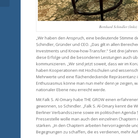
Onboarding von
Freelancern
Bernhard Schindler (links
„Wir haben den Anspruch, eine bedeutende Stimme der
Schindler, Gründer und CEO. „Das gilt in allen Berei
Investments und Know-how-Transfer.“ Seit drei Jahren
diese Erfolge und die besonderen Leistungen auch üb
kommunizieren. „Wir sind jetzt soweit, dass wir im Ko
haben Kooperationen mit Hochschulen und wissenschaft
Mehrwerte und eine flächendeckende Repräsentanz im
Enthusiasmus könne man nun mehr denn je zeigen, was
nationaler Ebene neu erreicht werde.
Mit Falk S. Al-Omary habe THE GROW einen erfahrene
gewonnen, so Schindler. „Falk S. Al-Omary kennt die Wirt
Berliner Verbandsszene sowie im politischen Agenda 
Pressestelle wolle man auch den einzelnen Chaptern u
stärken. „In den Chaptern arbeiten hervorragende u
Begegnungen zu schaffen, die es verdienen, mehr A