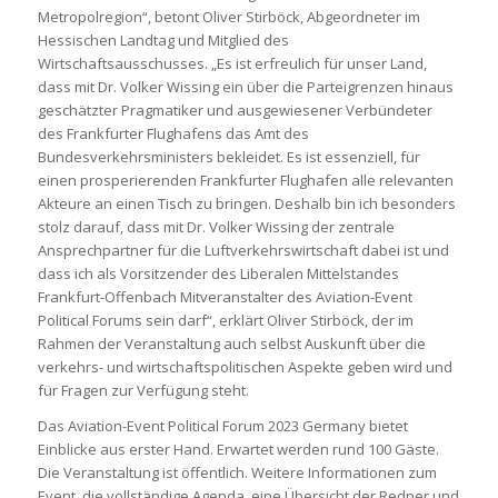
Metropolregion“, betont Oliver Stirböck, Abgeordneter im
Hessischen Landtag und Mitglied des
Wirtschaftsausschusses. „Es ist erfreulich für unser Land,
dass mit Dr. Volker Wissing ein über die Parteigrenzen hinaus
geschätzter Pragmatiker und ausgewiesener Verbündeter
des Frankfurter Flughafens das Amt des
Bundesverkehrsministers bekleidet. Es ist essenziell, für
einen prosperierenden Frankfurter Flughafen alle relevanten
Akteure an einen Tisch zu bringen. Deshalb bin ich besonders
stolz darauf, dass mit Dr. Volker Wissing der zentrale
Ansprechpartner für die Luftverkehrswirtschaft dabei ist und
dass ich als Vorsitzender des Liberalen Mittelstandes
Frankfurt-Offenbach Mitveranstalter des Aviation-Event
Political Forums sein darf“, erklärt Oliver Stirböck, der im
Rahmen der Veranstaltung auch selbst Auskunft über die
verkehrs- und wirtschaftspolitischen Aspekte geben wird und
für Fragen zur Verfügung steht.
Das Aviation-Event Political Forum 2023 Germany bietet
Einblicke aus erster Hand. Erwartet werden rund 100 Gäste.
Die Veranstaltung ist öffentlich. Weitere Informationen zum
Event, die vollständige Agenda, eine Übersicht der Redner und