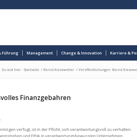
& Führung
Management
Change & Innovation
Karriere & Pe
Du bist hier:
Startseite
/
Bernd Kiesewetter
/
Veröffentlichungen: Bernd Kiesewe
svolles Finanzgebahren
e
mögen verfügt, ist in der Pflicht, sich verantwortungsvoll zu verhalten.
innstreben und Ethik in verantwortungsbewussten Unternehmen